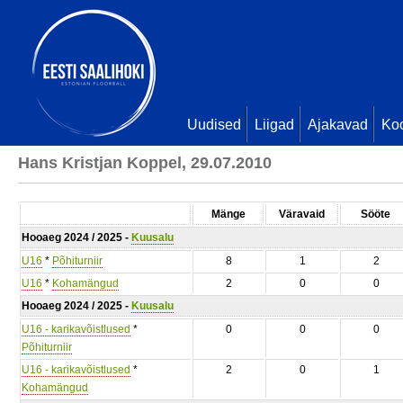
Uudised
Liigad
Ajakavad
Ko
Hans Kristjan Koppel, 29.07.2010
Mänge
Väravaid
Sööte
Hooaeg 2024 / 2025 -
Kuusalu
U16
*
Põhiturniir
8
1
2
U16
*
Kohamängud
2
0
0
Hooaeg 2024 / 2025 -
Kuusalu
U16 - karikavõistlused
*
0
0
0
Põhiturniir
U16 - karikavõistlused
*
2
0
1
Kohamängud