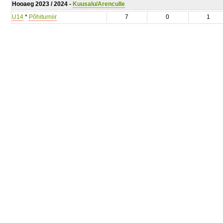
Hooaeg 2023 / 2024 -
Kuusalu/Arenculle
U14
*
Põhiturniir
7
0
1