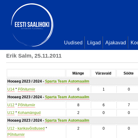
Uudised
Liigad
Ajakavad
Ko
Erik Salm, 25.11.2011
Mänge
Väravaid
Sööte
Hooaeg 2023 / 2024 -
Sparta Team Automaailm
U14
*
Põhiturniir
6
1
0
Hooaeg 2023 / 2024 -
Sparta Team Automaailm
U12
*
Põhiturniir
8
6
7
U12
*
Kohamängud
2
0
0
Hooaeg 2023 / 2024 -
Sparta Team Automaailm
U12 - karikavõistlused
*
2
0
0
Põhiturniir