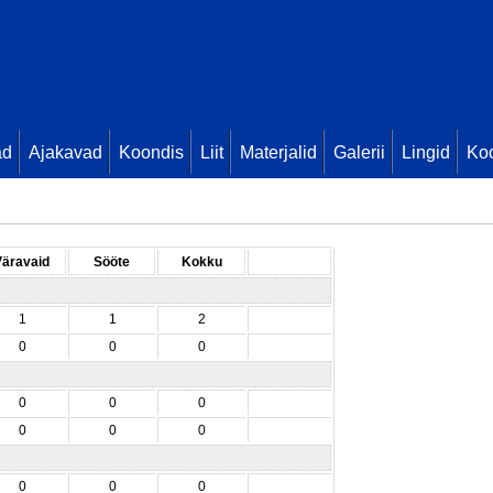
ad
Ajakavad
Koondis
Liit
Materjalid
Galerii
Lingid
Koo
Väravaid
Sööte
Kokku
1
1
2
0
0
0
0
0
0
0
0
0
0
0
0