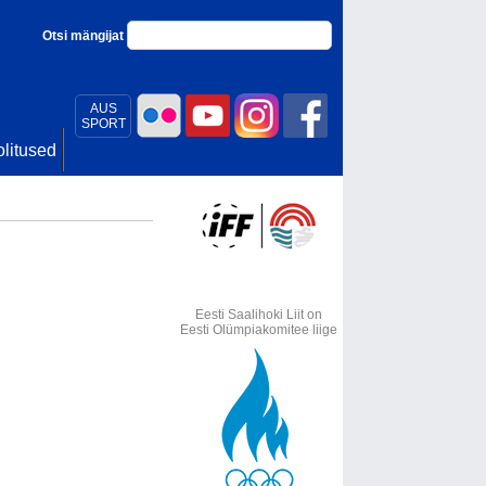
Otsi mängijat
AUS
SPORT
litused
Eesti Saalihoki Liit on
Eesti Olümpiakomitee liige