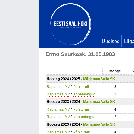
Uudised
Liig
Ermo Suurkask, 31.05.1983
Mänge
Hooaeg 2024 / 2025 -
Märjamaa Valla SK
Raplamaa MV
*
Põhiturniir
8
Raplamaa MV
*
Kohamängud
2
Hooaeg 2023 / 2024 -
Märjamaa Valla SK
Raplamaa MV
*
Põhiturniir
4
Raplamaa MV
*
Kohamängud
2
Hooaeg 2023 / 2024 -
Märjamaa Valla SK
Raplamaa MV
*
Põhiturniir
4