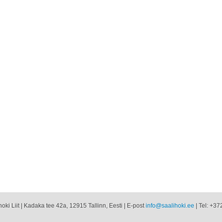
oki Liit | Kadaka tee 42a, 12915 Tallinn, Eesti | E-post
info@saalihoki.ee
| Tel: +37