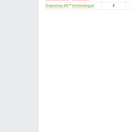
Raplamaa MV
*
Kohamängud
2