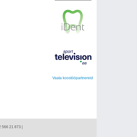
Vaata koostööpartnereid
2 566 21 873 |