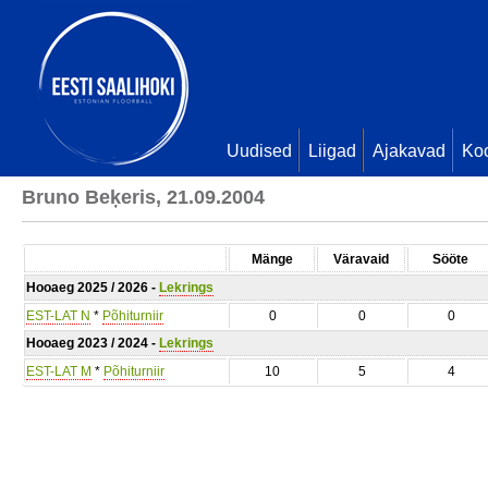
Uudised
Liigad
Ajakavad
Ko
Bruno Beķeris, 21.09.2004
Mänge
Väravaid
Sööte
Hooaeg 2025 / 2026 -
Lekrings
EST-LAT N
*
Põhiturniir
0
0
0
Hooaeg 2023 / 2024 -
Lekrings
EST-LAT M
*
Põhiturniir
10
5
4