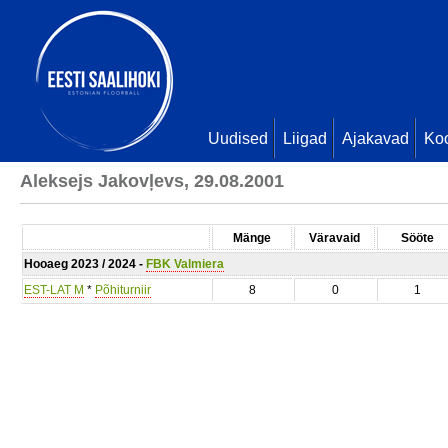
Uudised
Liigad
Ajakavad
Ko
Aleksejs Jakovļevs, 29.08.2001
Mänge
Väravaid
Sööte
Hooaeg 2023 / 2024 -
FBK Valmiera
EST-LAT M
*
Põhiturniir
8
0
1