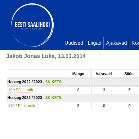
Uudised
Liigad
Ajakavad
Ko
Jakob Jonas Luka, 13.03.2014
Mänge
Väravaid
Sööte
Hooaeg 2022 / 2023 -
SK KETS
U9
*
Põhiturniir
8
3
6
Hooaeg 2022 / 2023 -
SK KETS
U10
*
Põhiturniir
5
0
0