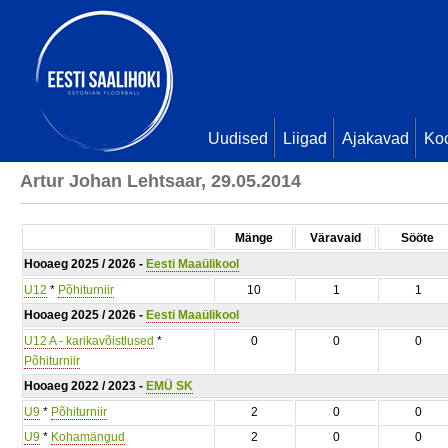
Uudised
Liigad
Ajakavad
Ko
Artur Johan Lehtsaar, 29.05.2014
Mänge
Väravaid
Sööte
Hooaeg 2025 / 2026 -
Eesti Maaülikool
U12
*
Põhiturniir
10
1
1
Hooaeg 2025 / 2026 -
Eesti Maaülikool
U12 A - karikavõistlused
*
0
0
0
Põhiturniir
Hooaeg 2022 / 2023 -
EMÜ SK
U9
*
Põhiturniir
2
0
0
U9
*
Kohamängud
2
0
0