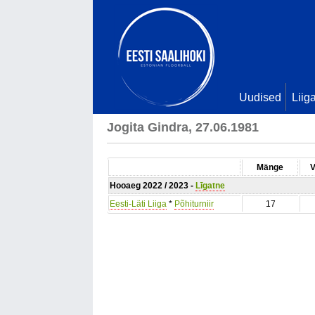
Uudised
Liig
Jogita Gindra, 27.06.1981
Mänge
V
Hooaeg 2022 / 2023 -
Līgatne
Eesti-Läti Liiga
*
Põhiturniir
17