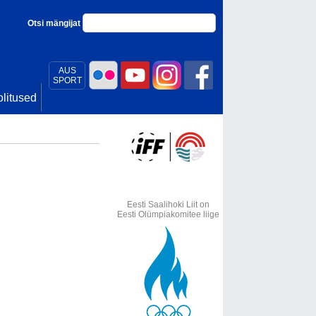
Otsi mängijat
AUS
SPORT
litused
Eesti Saalihoki Liit on
Eesti Olümpiakomitee liige