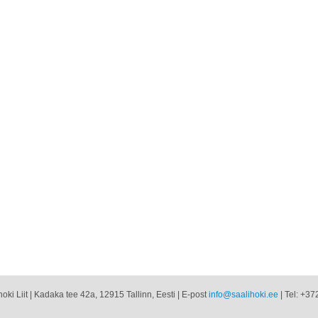
oki Liit | Kadaka tee 42a, 12915 Tallinn, Eesti | E-post
info@saalihoki.ee
| Tel: +37