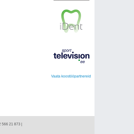
Vaata koostööpartnereid
2 566 21 873 |