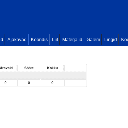
ad
Ajakavad
Koondis
Liit
Materjalid
Galerii
Lingid
Koo
äravaid
Sööte
Kokku
0
0
0