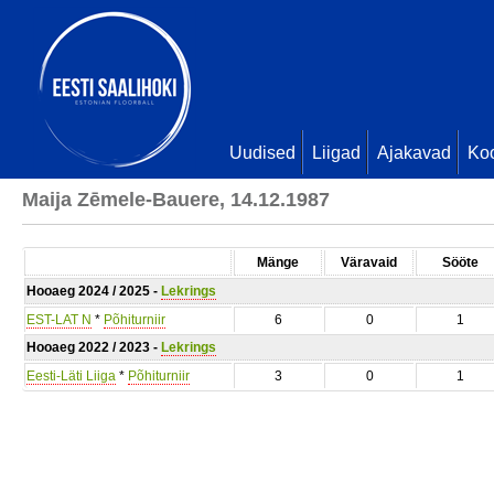
Uudised
Liigad
Ajakavad
Ko
Maija Zēmele-Bauere, 14.12.1987
Mänge
Väravaid
Sööte
Hooaeg 2024 / 2025 -
Lekrings
EST-LAT N
*
Põhiturniir
6
0
1
Hooaeg 2022 / 2023 -
Lekrings
Eesti-Läti Liiga
*
Põhiturniir
3
0
1