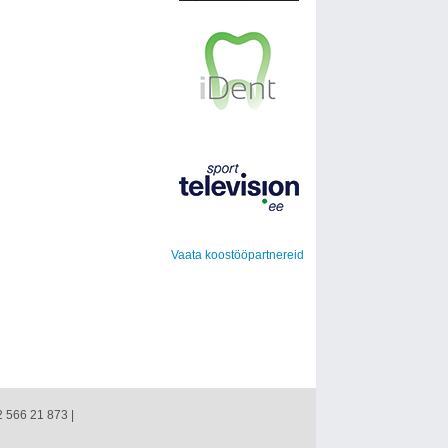
Vaata koostööpartnereid
2 566 21 873 |