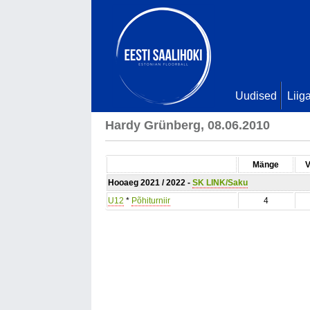
Uudised
Liig
Hardy Grünberg, 08.06.2010
Mänge
V
Hooaeg 2021 / 2022 -
SK LINK/Saku
U12
*
Põhiturniir
4