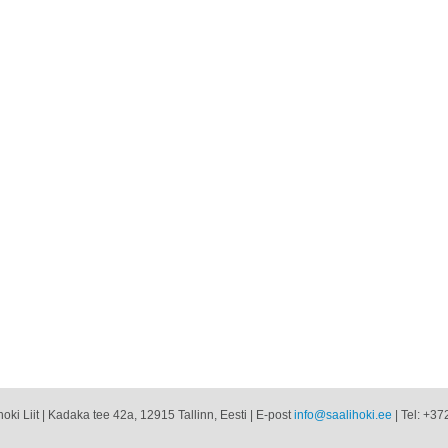
oki Liit | Kadaka tee 42a, 12915 Tallinn, Eesti | E-post
info@saalihoki.ee
| Tel: +37