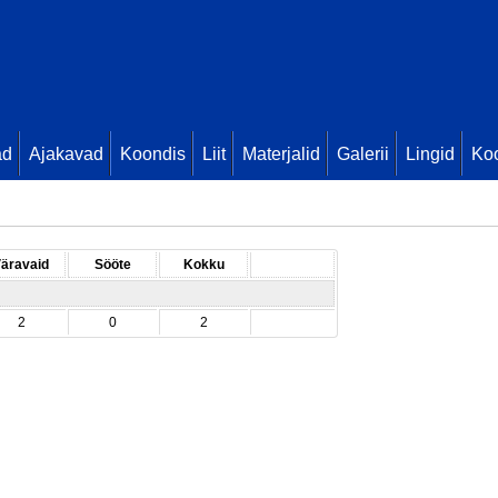
ad
Ajakavad
Koondis
Liit
Materjalid
Galerii
Lingid
Koo
äravaid
Sööte
Kokku
2
0
2