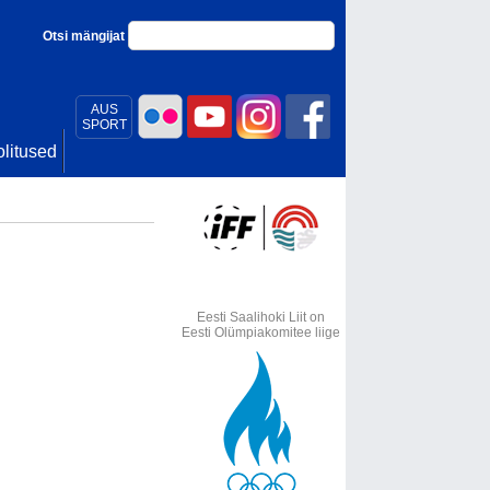
Otsi mängijat
AUS
SPORT
litused
Eesti Saalihoki Liit on
Eesti Olümpiakomitee liige