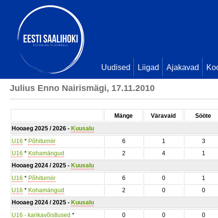
Uudised
Liigad
Ajakavad
Ko
Julius Enno Nairismägi, 17.11.2010
Mänge
Väravaid
Sööte
Hooaeg 2025 / 2026 -
Kuusalu
U16
*
Põhiturniir
6
1
3
U16
*
Kohamängud
2
4
1
Hooaeg 2024 / 2025 -
Kuusalu
U16
*
Põhiturniir
6
0
1
U16
*
Kohamängud
2
0
0
Hooaeg 2024 / 2025 -
Kuusalu
U16 - karikavõistlused
*
0
0
0