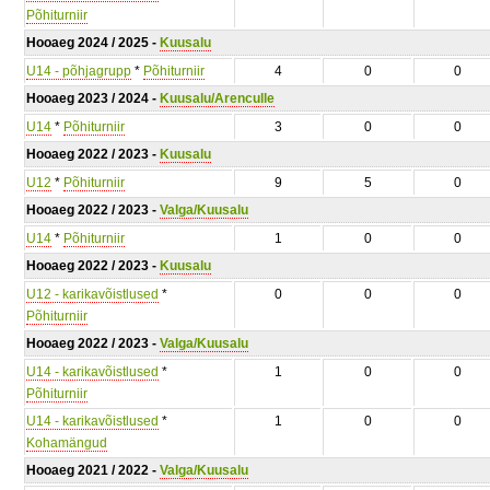
Põhiturniir
Hooaeg 2024 / 2025 -
Kuusalu
U14 - põhjagrupp
*
Põhiturniir
4
0
0
Hooaeg 2023 / 2024 -
Kuusalu/Arenculle
U14
*
Põhiturniir
3
0
0
Hooaeg 2022 / 2023 -
Kuusalu
U12
*
Põhiturniir
9
5
0
Hooaeg 2022 / 2023 -
Valga/Kuusalu
U14
*
Põhiturniir
1
0
0
Hooaeg 2022 / 2023 -
Kuusalu
U12 - karikavõistlused
*
0
0
0
Põhiturniir
Hooaeg 2022 / 2023 -
Valga/Kuusalu
U14 - karikavõistlused
*
1
0
0
Põhiturniir
U14 - karikavõistlused
*
1
0
0
Kohamängud
Hooaeg 2021 / 2022 -
Valga/Kuusalu