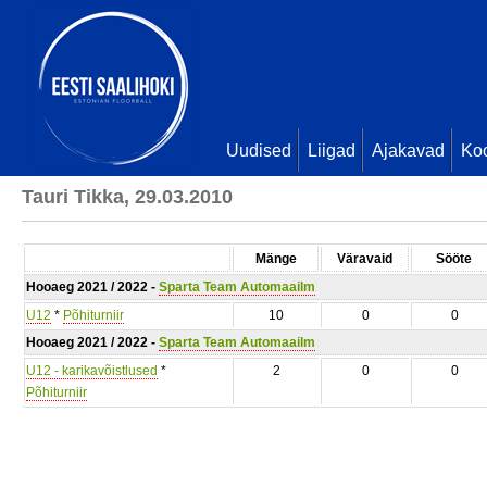
Uudised
Liigad
Ajakavad
Ko
Tauri Tikka, 29.03.2010
Mänge
Väravaid
Sööte
Hooaeg 2021 / 2022 -
Sparta Team Automaailm
U12
*
Põhiturniir
10
0
0
Hooaeg 2021 / 2022 -
Sparta Team Automaailm
U12 - karikavõistlused
*
2
0
0
Põhiturniir