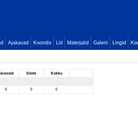
ad
Ajakavad
Koondis
Liit
Materjalid
Galerii
Lingid
Koo
äravaid
Sööte
Kokku
0
0
0