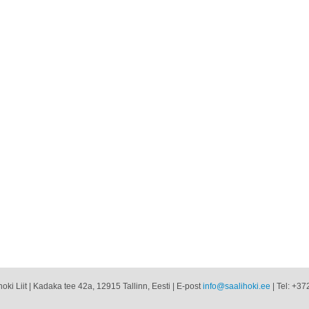
oki Liit | Kadaka tee 42a, 12915 Tallinn, Eesti | E-post
info@saalihoki.ee
| Tel: +37