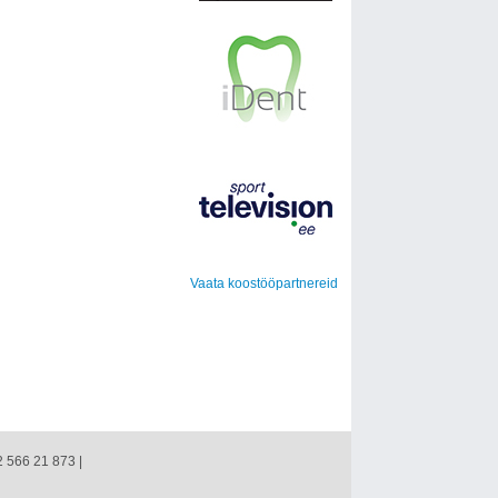
Vaata koostööpartnereid
2 566 21 873 |