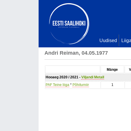
Uudised
Liig
Andri Reiman, 04.05.1977
Mänge
V
Hooaeg 2020 / 2021 -
Viljandi Metall
PAF Teine liiga
*
Põhiturniir
1