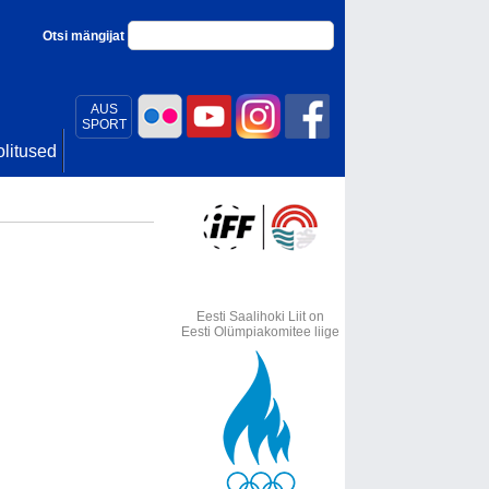
Otsi mängijat
AUS
SPORT
litused
Eesti Saalihoki Liit on
Eesti Olümpiakomitee liige