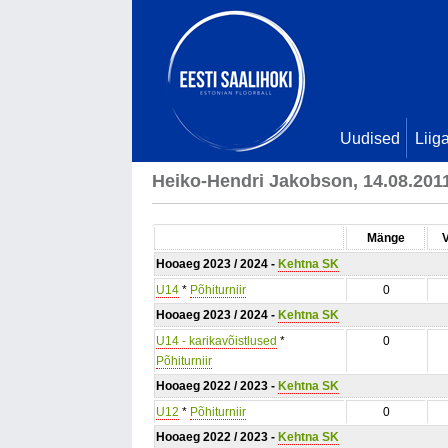
Uudised
Liig
Heiko-Hendri Jakobson, 14.08.201
Mänge
Hooaeg 2023 / 2024 -
Kehtna SK
U14
*
Põhiturniir
0
Hooaeg 2023 / 2024 -
Kehtna SK
U14 - karikavõistlused
*
0
Põhiturniir
Hooaeg 2022 / 2023 -
Kehtna SK
U12
*
Põhiturniir
0
Hooaeg 2022 / 2023 -
Kehtna SK