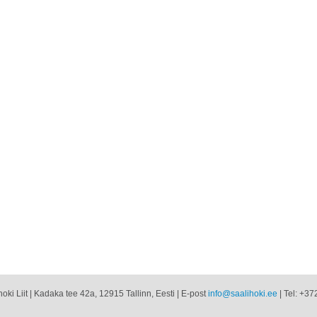
oki Liit | Kadaka tee 42a, 12915 Tallinn, Eesti | E-post
info@saalihoki.ee
| Tel: +37