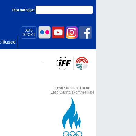
Otsi mängijat
AUS
SPORT
litused
Eesti Saalihoki Liit on
Eesti Olümpiakomitee liige