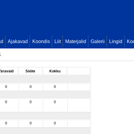
ad
Ajakavad
Koondis
Liit
Materjalid
Galerii
Lingid
Koo
1
Väravaid
Sööte
Kokku
0
0
0
0
0
0
0
0
0