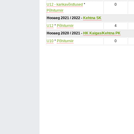
U12 - karikavõistlused
*
0
Põhiturniir
Hooaeg 2021 / 2022 -
Kehtna SK
U12
*
Põhiturniir
4
Hooaeg 2020 / 2021 -
HK Kaigas/Kehtna PK
U10
*
Põhiturniir
0