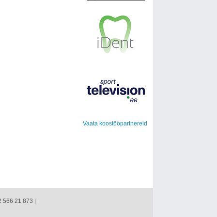
Vaata koostööpartnereid
2 566 21 873 |