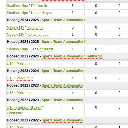
Saalihokiliiga
*
Põhiturniir
3
0
0
Saalihokiliiga
*
Kohamängud
1
0
0
Hooaeg 2024 / 2025 -
Sparta Team Automaailm II
Meeste MV
*
Põhiturniir
0
0
0
Meeste MV
*
Kohamängud
1
0
0
Hooaeg 2024 / 2025 -
Sparta Team Automaailm II
Saalihokiliiga 1-3
*
Põhiturniir
1
0
0
Hooaeg 2023 / 2024 -
Sparta Team Automaailm / Kehtna SK
U16
*
Põhiturniir
4
0
0
Hooaeg 2023 / 2024 -
Sparta Team Automaailm
U18
*
Põhiturniir
4
0
0
Hooaeg 2022 / 2023 -
Sparta Team Automaailm
U16
*
Põhiturniir
4
0
0
Hooaeg 2022 / 2023 -
Sparta Team Automaailm
U16 - karikavõistlused
*
2
0
0
Põhiturniir
Hooaeg 2021 / 2022 -
Sparta Team Automaailm
U14
*
Põhiturniir
8
0
1