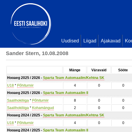
Uudised
Liigad
Ajakavad
Ko
Sander Stern, 10.08.2008
Mänge
Väravaid
Sööte
Hooaeg 2025 / 2026 -
Sparta Team Automaailm/Kehtna SK
U18
*
Põhiturniir
4
0
0
Hooaeg 2025 / 2026 -
Sparta Team Automaailm II
Saalihokiliiga
*
Põhiturniir
8
0
0
Saalihokiliiga
*
Kohamängud
2
0
0
Hooaeg 2024 / 2025 -
Sparta Team Automaailm/Kehtna SK
U18
*
Põhiturniir
4
0
0
Hooaeg 2024 / 2025 -
Sparta Team Automaailm II