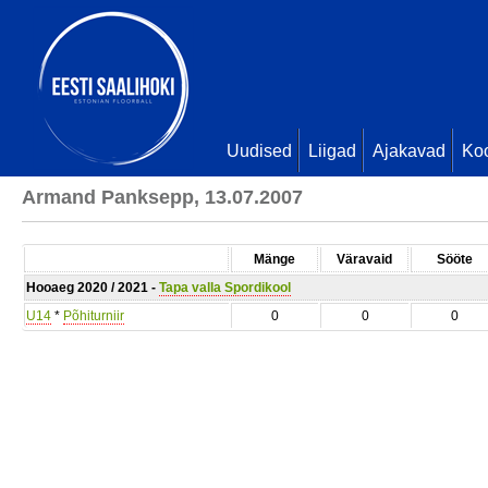
Uudised
Liigad
Ajakavad
Ko
Armand Panksepp, 13.07.2007
Mänge
Väravaid
Sööte
Hooaeg 2020 / 2021 -
Tapa valla Spordikool
U14
*
Põhiturniir
0
0
0