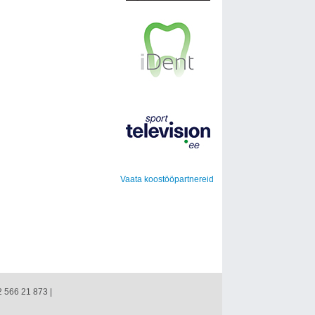
Vaata koostööpartnereid
2 566 21 873 |