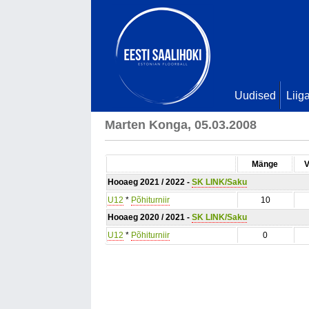
Uudised
Liig
Marten Konga, 05.03.2008
Mänge
V
Hooaeg 2021 / 2022 -
SK LINK/Saku
U12
*
Põhiturniir
10
Hooaeg 2020 / 2021 -
SK LINK/Saku
U12
*
Põhiturniir
0