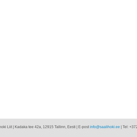
oki Liit | Kadaka tee 42a, 12915 Tallinn, Eesti | E-post
info@saalihoki.ee
| Tel: +37