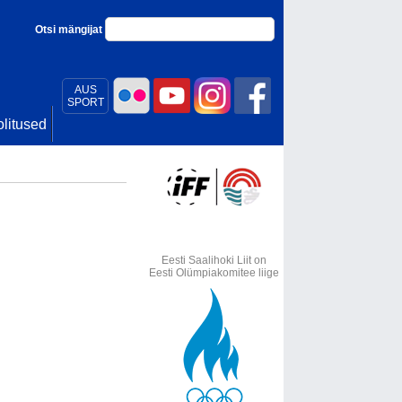
Otsi mängijat
AUS
SPORT
litused
Eesti Saalihoki Liit on
Eesti Olümpiakomitee liige