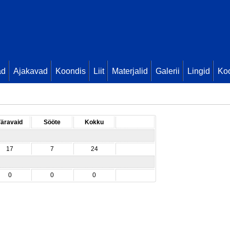
ad
Ajakavad
Koondis
Liit
Materjalid
Galerii
Lingid
Koo
äravaid
Sööte
Kokku
17
7
24
0
0
0