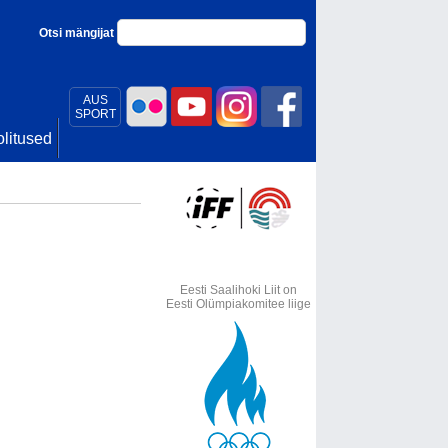
Otsi mängijat
AUS
SPORT
litused
Eesti Saalihoki Liit on
Eesti Olümpiakomitee liige