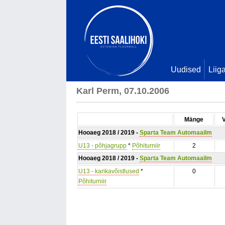
Uudised
Liig
Karl Perm, 07.10.2006
Mänge
Hooaeg 2018 / 2019 -
Sparta Team Automaailm
U13 - põhjagrupp
*
Põhiturniir
2
Hooaeg 2018 / 2019 -
Sparta Team Automaailm
U13 - karikavõistlused
*
0
Põhiturniir