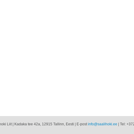
oki Liit | Kadaka tee 42a, 12915 Tallinn, Eesti | E-post
info@saalihoki.ee
| Tel: +37