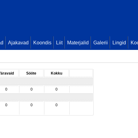
ad
Ajakavad
Koondis
Liit
Materjalid
Galerii
Lingid
Koo
Väravaid
Sööte
Kokku
0
0
0
0
0
0