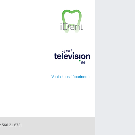
Vaata koostööpartnereid
2 566 21 873 |