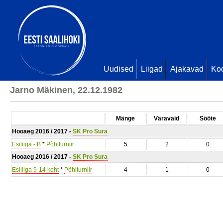
Uudised
Liigad
Ajakavad
Ko
Jarno Mäkinen, 22.12.1982
Mänge
Väravaid
Sööte
Hooaeg 2016 / 2017 -
SK Pro Sura
Esiliiga - B
*
Põhiturniir
5
2
0
Hooaeg 2016 / 2017 -
SK Pro Sura
Esiliiga 9-14 koht
*
Põhiturniir
4
1
0