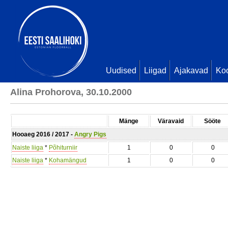
Uudised
Liigad
Ajakavad
Ko
Alina Prohorova, 30.10.2000
Mänge
Väravaid
Sööte
Hooaeg 2016 / 2017 -
Angry Pigs
Naiste liiga
*
Põhiturniir
1
0
0
Naiste liiga
*
Kohamängud
1
0
0