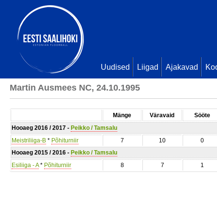
Uudised
Liigad
Ajakavad
Ko
Martin Ausmees NC, 24.10.1995
Mänge
Väravaid
Sööte
Hooaeg 2016 / 2017 -
Peikko / Tamsalu
Meistriliiga-B
*
Põhiturniir
7
10
0
Hooaeg 2015 / 2016 -
Peikko / Tamsalu
Esiliiga - A
*
Põhiturniir
8
7
1