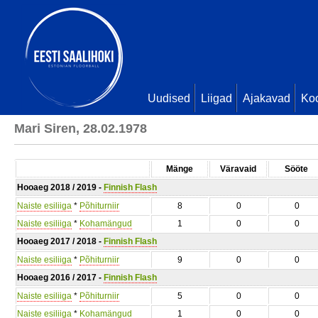
Uudised
Liigad
Ajakavad
Ko
Mari Siren, 28.02.1978
Mänge
Väravaid
Sööte
Hooaeg 2018 / 2019 -
Finnish Flash
Naiste esiliiga
*
Põhiturniir
8
0
0
Naiste esiliiga
*
Kohamängud
1
0
0
Hooaeg 2017 / 2018 -
Finnish Flash
Naiste esiliiga
*
Põhiturniir
9
0
0
Hooaeg 2016 / 2017 -
Finnish Flash
Naiste esiliiga
*
Põhiturniir
5
0
0
Naiste esiliiga
*
Kohamängud
1
0
0