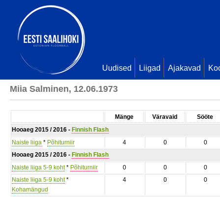
Uudised
Liigad
Ajakavad
Ko
Miia Salminen, 12.06.1973
Mänge
Väravaid
Sööte
Hooaeg 2015 / 2016 -
Finnish Flash
Naiste liiga
*
Põhiturniir
4
0
0
Hooaeg 2015 / 2016 -
Finnish Flash
Naiste liiga 5-9 koht
*
Põhiturniir
0
0
0
Naiste liiga 5-9 koht
*
4
0
0
Kohamängud