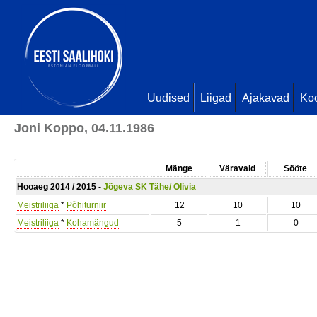
Uudised
Liigad
Ajakavad
Ko
Joni Koppo, 04.11.1986
Mänge
Väravaid
Sööte
Hooaeg 2014 / 2015 -
Jõgeva SK Tähe/ Olivia
Meistriliiga
*
Põhiturniir
12
10
10
Meistriliiga
*
Kohamängud
5
1
0