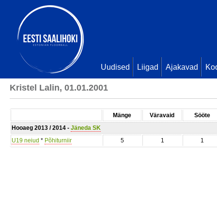
Uudised
Liigad
Ajakavad
Ko
Kristel Lalin, 01.01.2001
Mänge
Väravaid
Sööte
Hooaeg 2013 / 2014 -
Jäneda SK
U19 neiud
*
Põhiturniir
5
1
1