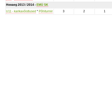
Hooaeg 2013 / 2014 -
EMÜ SK
U11 - karikavõistlused
*
Põhiturniir
3
2
1