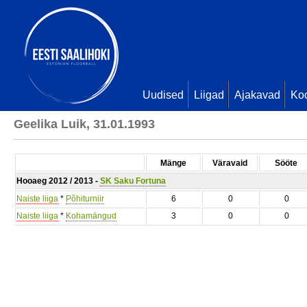
Uudised
Liigad
Ajakavad
Ko
Geelika Luik, 31.01.1993
Mänge
Väravaid
Sööte
Hooaeg 2012 / 2013 -
SK Saku Fortuna
Naiste liiga
*
Põhiturniir
6
0
0
Naiste liiga
*
Kohamängud
3
0
0