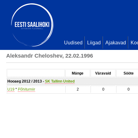
Uudised
Liigad
Ajakavad
Ko
Aleksandr Cheloshev, 22.02.1996
Mänge
Väravaid
Sööte
Hooaeg 2012 / 2013 -
SK Tallinn United
U19
*
Põhiturniir
2
0
0