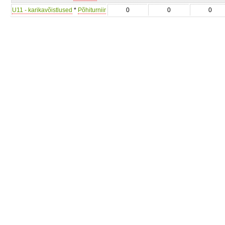
U11 - karikavõistlused
*
Põhiturniir
0
0
0