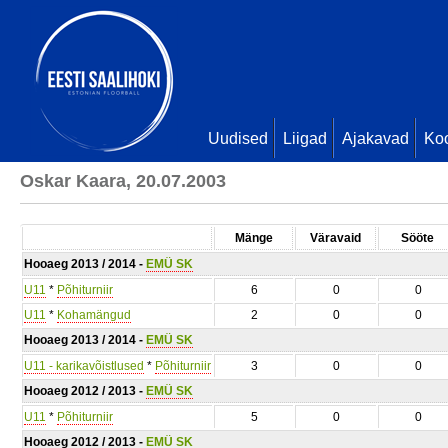
Uudised
Liigad
Ajakavad
Ko
Oskar Kaara, 20.07.2003
Mänge
Väravaid
Sööte
Hooaeg 2013 / 2014 -
EMÜ SK
U11
*
Põhiturniir
6
0
0
U11
*
Kohamängud
2
0
0
Hooaeg 2013 / 2014 -
EMÜ SK
U11 - karikavõistlused
*
Põhiturniir
3
0
0
Hooaeg 2012 / 2013 -
EMÜ SK
U11
*
Põhiturniir
5
0
0
Hooaeg 2012 / 2013 -
EMÜ SK