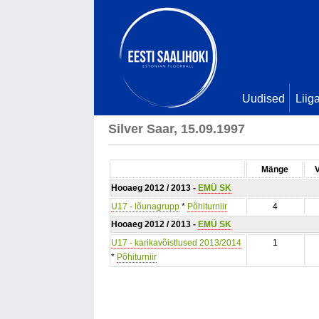
Uudised
Liig
Silver Saar, 15.09.1997
Mänge
Hooaeg 2012 / 2013 -
EMÜ SK
U17 - lõunagrupp
*
Põhiturniir
4
Hooaeg 2012 / 2013 -
EMÜ SK
U17 - karikavõistlused 2013/2014
1
*
Põhiturniir