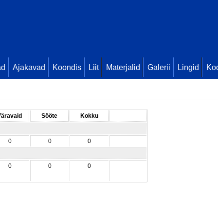
ad
Ajakavad
Koondis
Liit
Materjalid
Galerii
Lingid
Koo
Väravaid
Sööte
Kokku
0
0
0
0
0
0