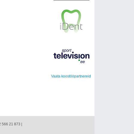
Vaata koostööpartnereid
2 566 21 873 |