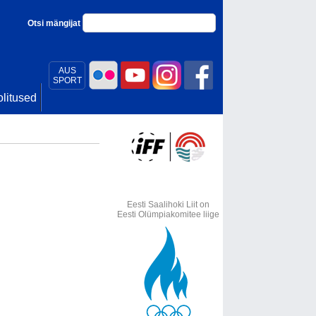
Otsi mängijat
AUS
SPORT
litused
Eesti Saalihoki Liit on
Eesti Olümpiakomitee liige