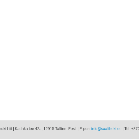
oki Liit | Kadaka tee 42a, 12915 Tallinn, Eesti | E-post
info@saalihoki.ee
| Tel: +37