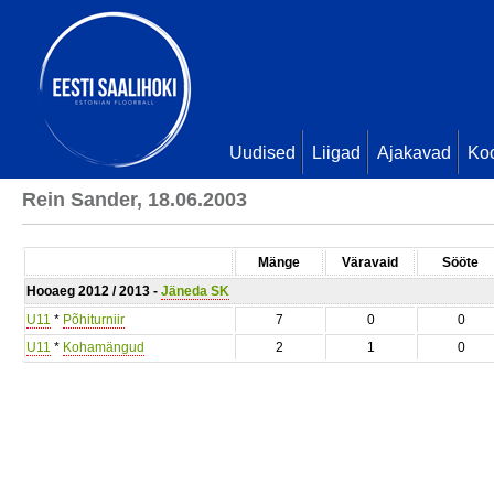
Uudised
Liigad
Ajakavad
Ko
Rein Sander, 18.06.2003
Mänge
Väravaid
Sööte
Hooaeg 2012 / 2013 -
Jäneda SK
U11
*
Põhiturniir
7
0
0
U11
*
Kohamängud
2
1
0