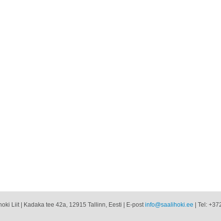
oki Liit | Kadaka tee 42a, 12915 Tallinn, Eesti | E-post
info@saalihoki.ee
| Tel: +37