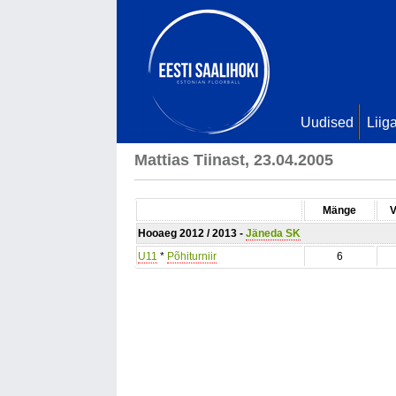
Uudised
Liig
Mattias Tiinast, 23.04.2005
Mänge
V
Hooaeg 2012 / 2013 -
Jäneda SK
U11
*
Põhiturniir
6