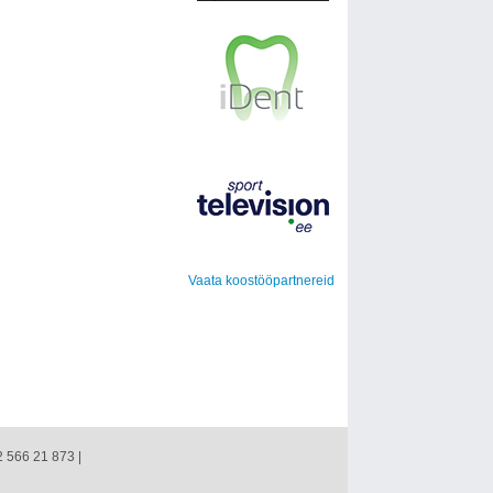
Vaata koostööpartnereid
2 566 21 873 |