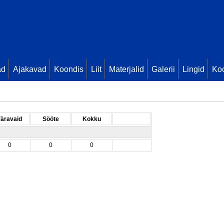
ad
Ajakavad
Koondis
Liit
Materjalid
Galerii
Lingid
Koo
äravaid
Sööte
Kokku
0
0
0