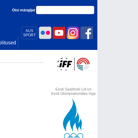
Otsi mängijat
AUS
SPORT
litused
Eesti Saalihoki Liit on
Eesti Olümpiakomitee liige