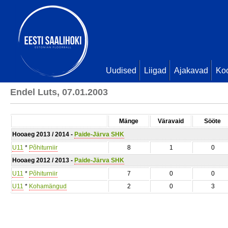
Uudised
Liigad
Ajakavad
Ko
Endel Luts, 07.01.2003
Mänge
Väravaid
Sööte
Hooaeg 2013 / 2014 -
Paide-Järva SHK
U11
*
Põhiturniir
8
1
0
Hooaeg 2012 / 2013 -
Paide-Järva SHK
U11
*
Põhiturniir
7
0
0
U11
*
Kohamängud
2
0
3