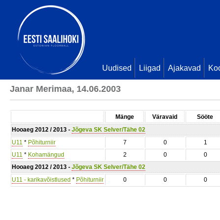
Uudised
Liigad
Ajakavad
Ko
Janar Merimaa, 14.06.2003
Mänge
Väravaid
Sööte
Hooaeg 2012 / 2013 -
Jõgeva SK Selver/Tähe 02
U11
*
Põhiturniir
7
0
1
U11
*
Kohamängud
2
0
0
Hooaeg 2012 / 2013 -
Jõgeva SK Selver/Tähe 02
U11 - karikavõistlused
*
Põhiturniir
0
0
0