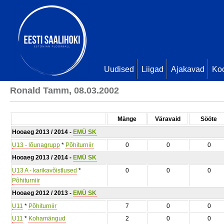
Uudised
Liigad
Ajakavad
Ko
Ronald Tamm, 08.03.2002
Mänge
Väravaid
Sööte
Hooaeg 2013 / 2014 -
EMÜ SK
U13 - lõunagrupp
*
Põhiturniir
0
0
0
Hooaeg 2013 / 2014 -
EMÜ SK
U13 A - karikavõistlused
*
0
0
0
Põhiturniir
Hooaeg 2012 / 2013 -
EMÜ SK
U11
*
Põhiturniir
7
0
0
U11
*
Kohamängud
2
0
0