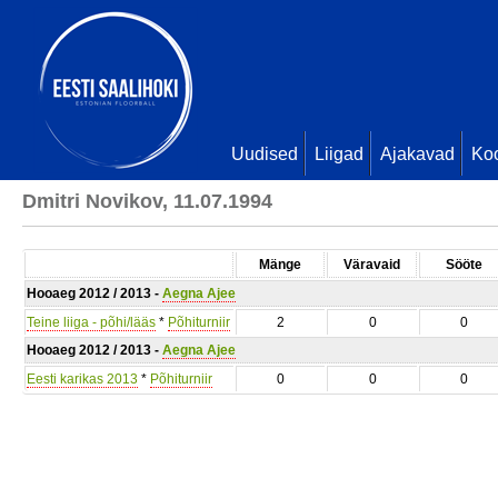
Uudised
Liigad
Ajakavad
Ko
Dmitri Novikov, 11.07.1994
Mänge
Väravaid
Sööte
Hooaeg 2012 / 2013 -
Aegna Ajee
Teine liiga - põhi/lääs
*
Põhiturniir
2
0
0
Hooaeg 2012 / 2013 -
Aegna Ajee
Eesti karikas 2013
*
Põhiturniir
0
0
0