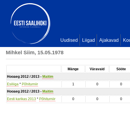
Uudised
Liigad
Ajakavad
Ko
Mihkel Siim, 15.05.1978
Mänge
Väravaid
Sööte
Hooaeg 2012 / 2013 -
Maitim
Esiliiga
*
Põhiturniir
1
0
0
Hooaeg 2012 / 2013 -
Maitim
Eesti karikas 2013
*
Põhiturniir
0
0
0