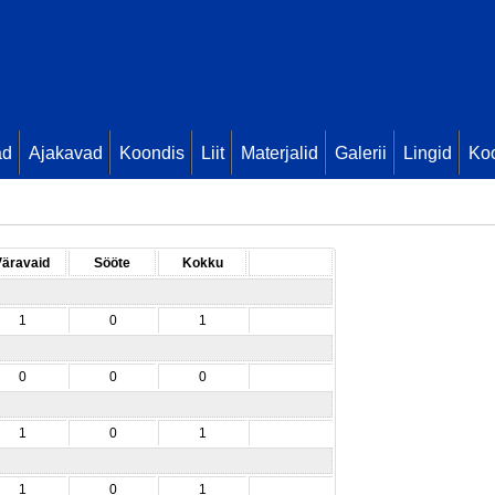
ad
Ajakavad
Koondis
Liit
Materjalid
Galerii
Lingid
Koo
Väravaid
Sööte
Kokku
1
0
1
0
0
0
1
0
1
1
0
1