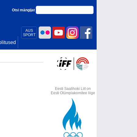
Otsi mängijat
AUS
SPORT
litused
Eesti Saalihoki Liit on
Eesti Olümpiakomitee liige