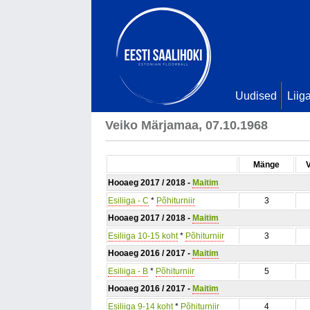
Uudised
Liig
Veiko Märjamaa, 07.10.1968
Mänge
Hooaeg 2017 / 2018 -
Maitim
Esiliiga - C
*
Põhiturniir
3
Hooaeg 2017 / 2018 -
Maitim
Esiliiga 10-15 koht
*
Põhiturniir
3
Hooaeg 2016 / 2017 -
Maitim
Esiliiga - B
*
Põhiturniir
5
Hooaeg 2016 / 2017 -
Maitim
Esiliiga 9-14 koht
*
Põhiturniir
4