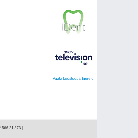
Vaata koostööpartnereid
2 566 21 873 |