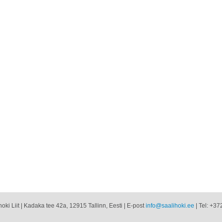
oki Liit | Kadaka tee 42a, 12915 Tallinn, Eesti | E-post
info@saalihoki.ee
| Tel: +37