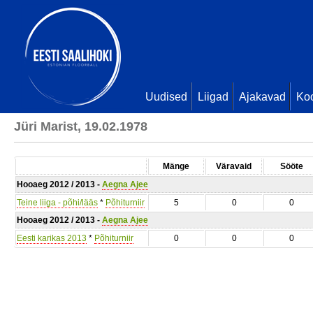
Uudised
Liigad
Ajakavad
Ko
Jüri Marist, 19.02.1978
Mänge
Väravaid
Sööte
Hooaeg 2012 / 2013 -
Aegna Ajee
Teine liiga - põhi/lääs
*
Põhiturniir
5
0
0
Hooaeg 2012 / 2013 -
Aegna Ajee
Eesti karikas 2013
*
Põhiturniir
0
0
0