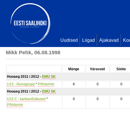
Uudised
Liigad
Ajakavad
Ko
Mikk Pehk, 06.08.1998
Mänge
Väravaid
Sööte
Hooaeg 2011 / 2012 -
EMÜ SK
U15 - lõunagrupp
*
Põhiturniir
6
0
0
Hooaeg 2011 / 2012 -
EMÜ SK
U15 C - karikavõistlused
*
0
0
0
Põhiturniir