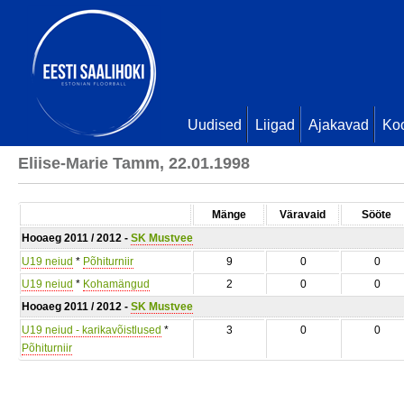
Uudised
Liigad
Ajakavad
Ko
Eliise-Marie Tamm, 22.01.1998
Mänge
Väravaid
Sööte
Hooaeg 2011 / 2012 -
SK Mustvee
U19 neiud
*
Põhiturniir
9
0
0
U19 neiud
*
Kohamängud
2
0
0
Hooaeg 2011 / 2012 -
SK Mustvee
U19 neiud - karikavõistlused
*
3
0
0
Põhiturniir