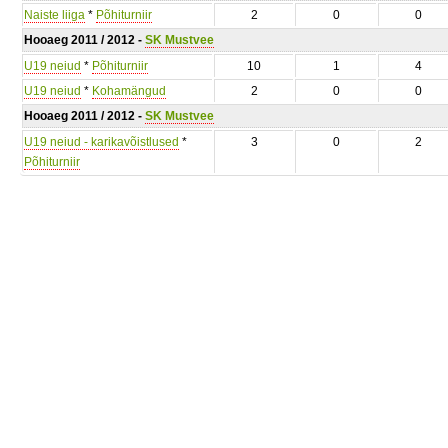
Naiste liiga
*
Põhiturniir
2
0
0
Hooaeg 2011 / 2012 -
SK Mustvee
U19 neiud
*
Põhiturniir
10
1
4
U19 neiud
*
Kohamängud
2
0
0
Hooaeg 2011 / 2012 -
SK Mustvee
U19 neiud - karikavõistlused
*
3
0
2
Põhiturniir