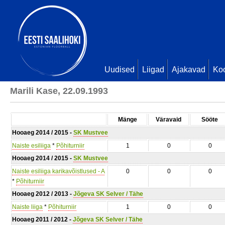
Uudised
Liigad
Ajakavad
Ko
Marili Kase, 22.09.1993
Mänge
Väravaid
Sööte
Hooaeg 2014 / 2015 -
SK Mustvee
Naiste esiliiga
*
Põhiturniir
1
0
0
Hooaeg 2014 / 2015 -
SK Mustvee
Naiste esiliiga karikavõistlused - A
0
0
0
*
Põhiturniir
Hooaeg 2012 / 2013 -
Jõgeva SK Selver / Tähe
Naiste liiga
*
Põhiturniir
1
0
0
Hooaeg 2011 / 2012 -
Jõgeva SK Selver / Tähe