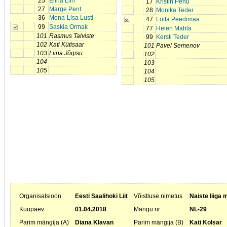
25
Elina Liin
17
Kristin Penu
27
Marge Pent
28
Monika Teder
36
Mona-Lisa Lusti
47
Lotta Peedimaa
99
Saskia Ormak
77
Helen Mahla
101
Rasmus Talviste
99
Kersti Teder
102
Kati Kütisaar
101
Pavel Semenov
103
Liina Jõgisu
102
104
103
105
104
105
Organisatsioon
Eesti Saalihoki Liit
Võistluse nimetus
Naiste liiga 
Kuupäev
01.04.2018
Mängu nr
NL-29
Parim mängija (A)
Diana Klavan
Parim mängija (B)
Kati Kolsar