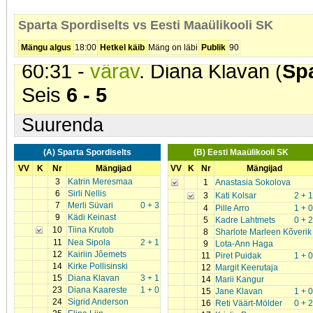
56:11 -
värav
. Pille Arro (
Eesti M
Sparta Spordiselts vs Eesti Maaülikooli SK
Lahtmets. Seis
5 - 5
Mängu algus
18:00
Hetkel käib
Mäng on läbi
Publik
90
60:31 -
värav
. Diana Klavan (
Spa
Seis
6 - 5
Suurenda
(A) Sparta Spordiselts
(B) Eesti Maaülikooli SK
VV
K
Nr
Mängijad
VV
K
Nr
Mängijad
3
Katrin Meresmaa
1
Anastasia Sokolova
6
Sirli Nellis
3
Kati Kolsar
2 + 1
7
Merli Süvari
0 + 3
4
Pille Arro
1 + 0
9
Kädi Keinast
5
Kadre Lahtmets
0 + 2
10
Tiina Krutob
8
Sharlote Marleen Kõverik
11
Nea Sipola
2 + 1
9
Lota-Ann Haga
12
Kairiin Jõemets
11
Piret Puidak
1 + 0
14
Kirke Pollisinski
12
Margit Keerutaja
15
Diana Klavan
3 + 1
14
Marii Kangur
23
Diana Kaareste
1 + 0
15
Jane Klavan
1 + 0
24
Sigrid Anderson
16
Reti Väärt-Mölder
0 + 2