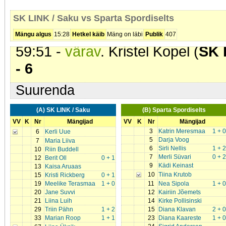
54:49 -
värav
. Kristel Kopel (
SK 
SK LINK / Saku vs Sparta Spordiselts
Seis
4 - 6
Mängu algus
15:28
Hetkel käib
Mäng on läbi
Publik
407
59:51 -
värav
. Kristel Kopel (
SK 
- 6
Suurenda
(A) SK LINK / Saku
(B) Sparta Spordiselts
VV
K
Nr
Mängijad
VV
K
Nr
Mängijad
3
Katrin Meresmaa
1 + 0
6
Kerli Uue
5
Darja Voog
7
Maria Liiva
6
Sirli Nellis
1 + 2
10
Riin Buddell
7
Merli Süvari
0 + 2
12
Berit Oll
0 + 1
9
Kädi Keinast
13
Kaisa Aruaas
10
Tiina Krutob
15
Kristi Rickberg
0 + 1
19
Meelike Terasmaa
1 + 0
11
Nea Sipola
1 + 0
20
Jane Suvvi
12
Kairiin Jõemets
21
Liina Luih
14
Kirke Pollisinski
29
Triin Pähn
1 + 2
15
Diana Klavan
2 + 0
33
Marian Roop
1 + 1
23
Diana Kaareste
1 + 0