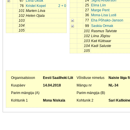
24
Sigrid Anderson
67
Liina Üksik
25
Elina Liin
76
Kristel Kopel
2 + 0
27
Marge Pent
101
Marten Liiva
36
Mona-Lisa Lusti
102
Helen Ojala
77
Eha Põhako-Janson
103
104
99
Saskia Ormak
105
101
Rasmus Talviste
102
Liina Jõgisu
103
Kati Kütisaar
104
Kadi Saluste
105
Organisatsioon
Eesti Saalihoki Liit
Võistluse nimetus
Naiste liiga f
Kuupäev
14.04.2018
Mängu nr
NL-34
Parim mängija (A)
Parim mängija (B)
Kohtunik 1
Mona Niskala
Kohtunik 2
Sari Kallioin