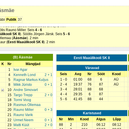
tis Kenneth Lond. Seis
1 - 4
amine)
. Mikk Jüristo (
Ääsmäe
). 2 min
Ääsmäe
i SK II
). Söötis Artur Okružko. Seis
2 - 4
likooli SK II
). Söötis Markus Tepp. Seis
3 - 4
 SK II
). Söötis Artur Okružko. Seis
4 - 4
äbi
Publik
37
is Rauno Miller. Seis
4 - 5
an Anderson (
Eesti Maaülikooli SK II
). 2 min
ötis Rauno Miller. Seis
4 - 6
likooli SK II
). Söötis Jörgen Järsk. Seis
5 - 6
llemaa (
Ääsmäe
). 2 min
aur (
Eesti Maaülikooli SK II
). 2 min
(B) Ääsmäe
Eesti Maaülikooli SK II
K
Nr
Mängijad
Väravad
1
Ivar Agar
Seis
Aeg
Nr
Sööt
Kood
4
Kenneth Lond
2 + 1
1 - 0
01:00
68
6
AÜ
5
Ragnar Markus Kuljus
2 - 4
19:37
76
87
AÜ
8
Mikk Jüristo
0 + 1
3 - 4
28:01
88
68
10
Andre Simovart
4 - 4
29:35
6
87
15
Targo Trepp
2 + 0
5 - 6
41:45
88
44
18
Tormi Voog
19
Rasmus Ollemaa
20
Rauno Miller
0 + 3
Karistused
21
Rauno Varik
Nr
Min
Kood
Algus
Lõpp
22
Urmet Neem
0 + 1
88
2
210
06:12
08:12
23
Matti Küüt
2 + 0