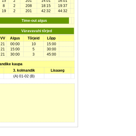
15
2
201
14:01
16:01
8
2
208
18:15
19:37
19
2
201
42:32
44:32
Time-out algus
Väravavahi tõrjed
VV
Algus
Tõrjeid
Lõpp
21
00:00
10
15:00
21
15:00
5
30:00
21
30:00
3
45:00
andike kaupa
3. kolmandik
Lisaaeg
(A) 01-02 (B)