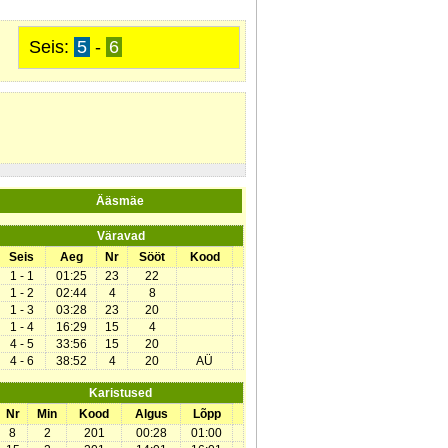
Seis:
5
-
6
Ääsmäe
Väravad
Seis
Aeg
Nr
Sööt
Kood
1 - 1
01:25
23
22
1 - 2
02:44
4
8
1 - 3
03:28
23
20
1 - 4
16:29
15
4
4 - 5
33:56
15
20
4 - 6
38:52
4
20
AÜ
Karistused
Nr
Min
Kood
Algus
Lõpp
8
2
201
00:28
01:00