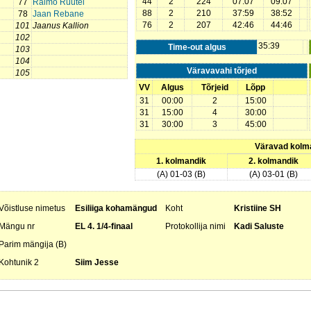
44
2
224
07:07
09:07
77
Raimo Rüütel
88
2
210
37:59
38:52
78
Jaan Rebane
76
2
207
42:46
44:46
101
Jaanus Kallion
102
35:39
Time-out algus
103
104
Väravavahi tõrjed
105
VV
Algus
Tõrjeid
Lõpp
31
00:00
2
15:00
31
15:00
4
30:00
31
30:00
3
45:00
Väravad kolm
1. kolmandik
2. kolmandik
(A) 01-03 (B)
(A) 03-01 (B)
Võistluse nimetus
Esiliiga kohamängud
Koht
Kristiine SH
Mängu nr
EL 4. 1/4-finaal
Protokollija nimi
Kadi Saluste
Parim mängija (B)
Kohtunik 2
Siim Jesse