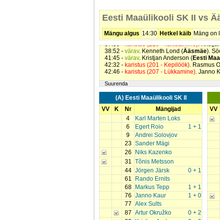
16:29 -
värav
. Targo Trepp (
Ääsmäe
). Söö
18:15 -
karistus (208 - Jõuline mäng/kukut
Eesti Maaülikooli SK II vs 
19:37 -
värav
. Janno Kaur (
Eesti Maaülikool
28:01 -
värav
. Kristjan Anderson (
Eesti Maaü
29:35 -
värav
. Egert Roio (
Eesti Maaülikooli
Mängu algus
14:30
Hetkel käib
Mäng on l
33:56 -
värav
. Targo Trepp (
Ääsmäe
). Sööt
37:59 -
karistus (210 - Takistamine)
. Kristj
38:52 -
värav
. Kenneth Lond (
Ääsmäe
). Sö
41:45 -
värav
. Kristjan Anderson (
Eesti Maaü
42:32 -
karistus (201 - Kepilöök)
. Rasmus O
42:46 -
karistus (207 - Lükkamine)
. Janno K
Suurenda
(A) Eesti Maaülikooli SK II
VV
K
Nr
Mängijad
VV
4
Karl Marten Loks
6
Egert Roio
1 + 1
9
Andrei Solovjov
23
Sander Mägi
26
Niks Kazenko
31
Tõnis Metsson
44
Jörgen Järsk
0 + 1
61
Rando Ernits
68
Markus Tepp
1 + 1
76
Janno Kaur
1 + 0
77
Alex Sults
87
Artur Okružko
0 + 2