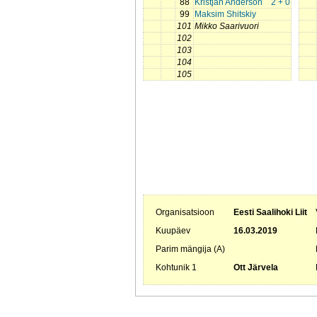
88
Kristjan Anderson
2 + 0
99
Maksim Shitskiy
101
Mikko Saarivuori
102
103
104
105
Organisatsioon
Eesti Saalihoki Liit
Kuupäev
16.03.2019
Parim mängija (A)
Kohtunik 1
Ott Järvela