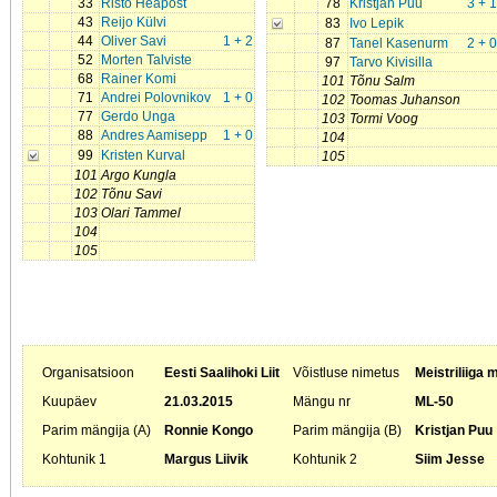
33
Risto Heapost
78
Kristjan Puu
3 + 1
43
Reijo Külvi
83
Ivo Lepik
44
Oliver Savi
1 + 2
87
Tanel Kasenurm
2 + 0
52
Morten Talviste
97
Tarvo Kivisilla
68
Rainer Komi
101
Tõnu Salm
71
Andrei Polovnikov
1 + 0
102
Toomas Juhanson
77
Gerdo Unga
103
Tormi Voog
88
Andres Aamisepp
1 + 0
104
99
Kristen Kurval
105
101
Argo Kungla
102
Tõnu Savi
103
Olari Tammel
104
105
Organisatsioon
Eesti Saalihoki Liit
Võistluse nimetus
Meistriliiga 
Kuupäev
21.03.2015
Mängu nr
ML-50
Parim mängija (A)
Ronnie Kongo
Parim mängija (B)
Kristjan Puu
Kohtunik 1
Margus Liivik
Kohtunik 2
Siim Jesse