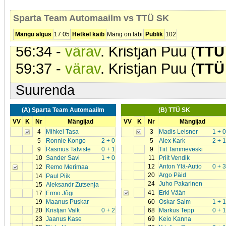
56:23 -
värav
. Tanel Kasenurm (
Sparta Team Automaailm vs TTÜ SK
7
Mängu algus
17:05
Hetkel käib
Mäng on läbi
Publik
102
56:34 -
värav
. Kristjan Puu (
TTÜ
59:37 -
värav
. Kristjan Puu (
TTÜ
Suurenda
(A) Sparta Team Automaailm
(B) TTÜ SK
VV
K
Nr
Mängijad
VV
K
Nr
Mängijad
4
Mihkel Tasa
3
Madis Leisner
1 + 0
5
Ronnie Kongo
2 + 0
5
Alex Kark
2 + 1
9
Rasmus Talviste
0 + 1
9
Tiit Tammeveski
10
Sander Savi
1 + 0
11
Priit Vendik
12
Anton Ylä-Autio
0 + 3
12
Remo Merimaa
20
Argo Päid
14
Paul Piik
24
Juho Pakarinen
15
Aleksandr Zutsenja
41
Erki Vään
17
Ermo Jõgi
19
Maanus Puskar
60
Oskar Salm
1 + 1
20
Kristjan Valk
0 + 2
68
Markus Tepp
0 + 1
23
Jaanus Kase
69
Keio Kanna