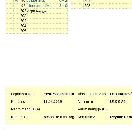
90
Ander Sikk
0 + 2
104
92
Hermann Liivik
3 + 0
105
101
Argo Kungla
102
103
104
105
Organisatsioon
Eesti Saalihoki Liit
Võistluse nimetus
U13 karikavõ
Kuupäev
16.04.2019
Mängu nr
U13 KV-1
Parim mängija (A)
Parim mängija (B)
Kohtunik 1
Amon Re Niineorg
Kohtunik 2
Reydan Ramo