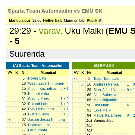
26:47 -
värav
. Roland Luht (
Spa
Sparta Team Automaailm vs EMÜ SK
Salm. Seis
10 - 4
Mängu algus
12:00
Hetkel käib
Mäng on läbi
Publik
8
29:29 -
värav
. Uku Malki (
EMÜ 
- 5
Suurenda
(A) Sparta Team Automaailm
(B) EMÜ SK
VV
K
Nr
Mängijad
VV
K
Nr
Mängijad
5
Robin Savi
5
Teigo Toomsalu
13
Weeti Eevert Tiihonen
16
Andreas Pehka
1 + 0
15
Artjom Kuznetsov
5 + 1
29
Sten-Alfred Nääme
0 + 1
20
Kennet Vaha
68
Akim Solovjov
31
Gustav Kees
1 + 0
86
Mart Väljamäe
32
Roland Luht
1 + 0
90
Uku Malki
4 + 1
42
Pyry Heiskanen
0 + 1
91
Ekke Malki
60
Gustav Salm
0 + 3
94
Matvei Kalamees
0 + 2
67
Jasper Josua Niineorg
101
Sander Mägi
75
Dominic Luht
102
77
Lauri Poom
103