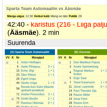
42:01 -
värav
. Tanel Kasenurm (
Sparta Team Automaailm vs Ääsmäe
Kuljus. Seis
8 - 2
Mängu algus
12:30
Hetkel käib
Mäng on läbi
Publik
29
42:40 -
karistus (216 - Liiga palj
(
Ääsmäe
). 2 min
Suurenda
(A) Sparta Team Automaailm
(B) Ääsmäe
VV
K
Nr
Mängijad
VV
K
Nr
Mängijad
1
Anton Netšajev
1
Dan Markkus Pajula
6
Aarto Pihlapuu
0 + 1
3
Andre Sammelselg
15
Ermo Jõgi
1 + 1
Ragnar Markus
1 + 1
4
Kuljus
23
Sten Ritson
1 + 1
5
Ergo Saar
26
Egert Unga
7
Tanel Kasenurm
1 + 0
44
Gerdo Unga
1 + 0
11
Janar Laaneste
0 + 1
Renek-Ken Külvi (litsents
58
ajutiselt peatatud)
14
Paul Theodor Oja
71
Andrei Polovnikov
3 + 1
19
Rauno Miller
75
Dmitri Burdin
2 + 1
23
Ainar Pent
77
Rasmus Ollemaa
0 + 1
28
Rauno Erm