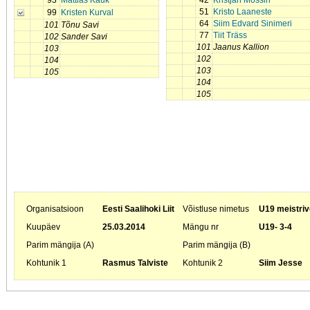
93
Mattias Kauk
42
Kristjan Mossin
51
Kristo Laaneste
99
Kristen Kurval
64
Siim Edvard Sinimeri
101
Tõnu Savi
77
Tiit Träss
102
Sander Savi
101
Jaanus Kallion
103
102
104
103
105
104
105
Organisatsioon
Eesti Saalihoki Liit
Võistluse nimetus
U19 meistriv
Kuupäev
25.03.2014
Mängu nr
U19- 3-4
Parim mängija (A)
Parim mängija (B)
Kohtunik 1
Rasmus Talviste
Kohtunik 2
Siim Jesse