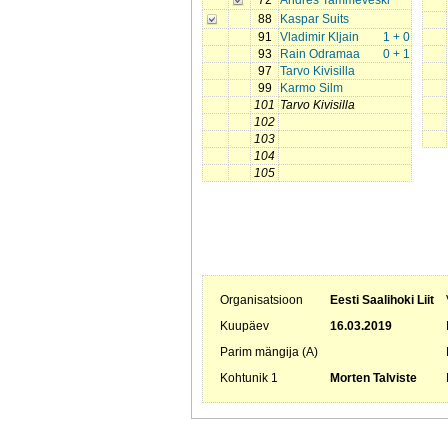
72
Andres Tammeveski
88
Kaspar Suits
91
Vladimir Kljain
1 + 0
93
Rain Odramaa
0 + 1
97
Tarvo Kivisilla
99
Karmo Silm
101
Tarvo Kivisilla
102
103
104
105
Organisatsioon
Eesti Saalihoki Liit
Kuupäev
16.03.2019
Parim mängija (A)
Kohtunik 1
Morten Talviste