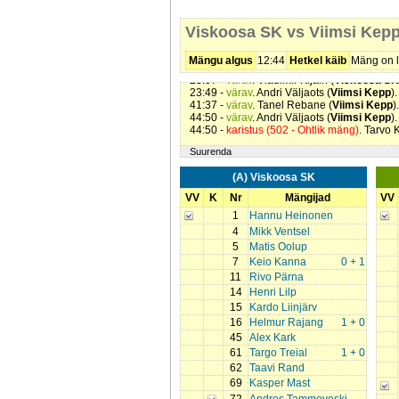
11:41 -
värav
. Marek Ulman (
Viimsi Kepp
).
12:13 -
karistus (201 - Kepilöök)
. Tarvo Kivis
Viskoosa SK vs Viimsi Kep
15:07 -
värav
. Marek Ulman (
Viimsi Kepp
).
19:19 -
värav
. Targo Treial (
Viskoosa SK
).
19:43 -
värav
. Helmur Rajang (
Viskoosa S
Mängu algus
12:44
Hetkel käib
Mäng on l
21:51 -
karistus (202 - Kepi surumine)
. Mih
23:07 -
värav
. Vladimir Kljain (
Viskoosa SK
23:49 -
värav
. Andri Väljaots (
Viimsi Kepp
)
41:37 -
värav
. Tanel Rebane (
Viimsi Kepp
)
44:50 -
värav
. Andri Väljaots (
Viimsi Kepp
)
44:50 -
karistus (502 - Ohtlik mäng)
. Tarvo K
Suurenda
(A) Viskoosa SK
VV
K
Nr
Mängijad
VV
1
Hannu Heinonen
4
Mikk Ventsel
5
Matis Oolup
7
Keio Kanna
0 + 1
11
Rivo Pärna
14
Henri Lilp
15
Kardo Liinjärv
16
Helmur Rajang
1 + 0
45
Alex Kark
61
Targo Treial
1 + 0
62
Taavi Rand
69
Kasper Mast