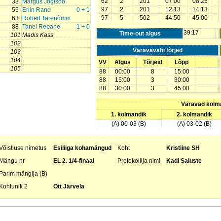
62
2
201
07:00
08:25
33
Margus Jõgisoo
97
2
201
12:13
14:13
55
Erlin Rand
0 + 1
97
5
502
44:50
45:00
63
Robert Tarenõmm
88
Tanel Rebane
1 + 0
39:17
Time-out algus
101
Madis Kass
102
Väravavahi tõrjed
103
104
VV
Algus
Tõrjeid
Lõpp
105
88
00:00
8
15:00
88
15:00
3
30:00
88
30:00
3
45:00
Väravad kolm
1. kolmandik
2. kolmandik
(A) 00-03 (B)
(A) 03-02 (B)
Võistluse nimetus
Esiliiga kohamängud
Koht
Kristiine SH
Mängu nr
EL 2. 1/4-finaal
Protokollija nimi
Kadi Saluste
Parim mängija (B)
Kohtunik 2
Ott Järvela