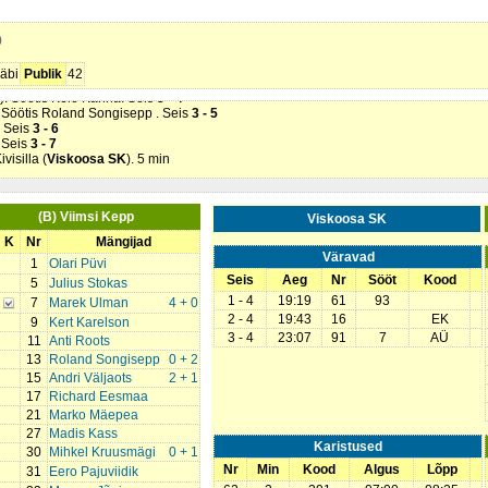
 Söötis Mihkel Kruusmägi. Seis
0 - 3
illa (
Viskoosa SK
). 2 min
p
 Söötis Andri Väljaots. Seis
0 - 4
 Söötis Rain Odramaa. Seis
1 - 4
K
). Seis
2 - 4
äbi
Publik
42
kel Kruusmägi (
Viimsi Kepp
). 2 min
). Söötis Keio Kanna. Seis
3 - 4
. Söötis Roland Songisepp . Seis
3 - 5
. Seis
3 - 6
. Seis
3 - 7
ivisilla (
Viskoosa SK
). 5 min
(B) Viimsi Kepp
Viskoosa SK
K
Nr
Mängijad
Väravad
1
Olari Püvi
Seis
Aeg
Nr
Sööt
Kood
5
Julius Stokas
1 - 4
19:19
61
93
7
Marek Ulman
4 + 0
2 - 4
19:43
16
EK
9
Kert Karelson
3 - 4
23:07
91
7
AÜ
11
Anti Roots
13
Roland Songisepp
0 + 2
15
Andri Väljaots
2 + 1
17
Richard Eesmaa
21
Marko Mäepea
27
Madis Kass
Karistused
30
Mihkel Kruusmägi
0 + 1
Nr
Min
Kood
Algus
Lõpp
31
Eero Pajuviidik