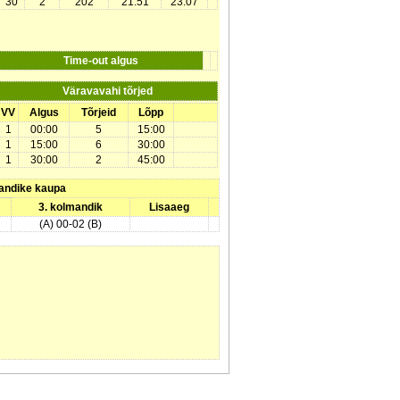
30
2
202
21:51
23:07
Time-out algus
Väravavahi tõrjed
VV
Algus
Tõrjeid
Lõpp
1
00:00
5
15:00
1
15:00
6
30:00
1
30:00
2
45:00
andike kaupa
3. kolmandik
Lisaaeg
(A) 00-02 (B)