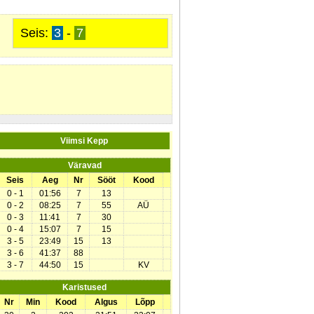
Seis:
3
-
7
Viimsi Kepp
Väravad
Seis
Aeg
Nr
Sööt
Kood
0 - 1
01:56
7
13
0 - 2
08:25
7
55
AÜ
0 - 3
11:41
7
30
0 - 4
15:07
7
15
3 - 5
23:49
15
13
3 - 6
41:37
88
3 - 7
44:50
15
KV
Karistused
Nr
Min
Kood
Algus
Lõpp