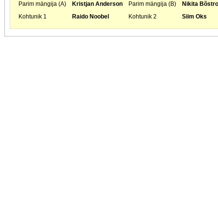
Parim mängija (A)
Kristjan Anderson
Parim mängija (B)
Nikita Bõstr
Kohtunik 1
Raido Noobel
Kohtunik 2
Siim Oks